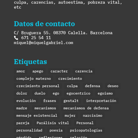
culpa, carencias, autoestima, pobreza vital,
etc
Datos de contacto
C/ Bruguera 55. 08370 Calella. Barcelona
671 25 54 11
miquel@miquelgabriel.com
Etiquetas
amor
apego
caracter
carencia
complejo materno
crecimiento
crecimiento personal
culpa
defensa
deseo
dolor
duelo
ego
egocentrico
egoismo
evolución
frases
gestalt
interpretación
madre
mecanismos
mecanismos de defensa
mensaje existencial
mujer
narcisimo
pareja
Parálisis vital
Personal
personalidad
poesia
psicopatologías
pérdida
reflexiones
relación