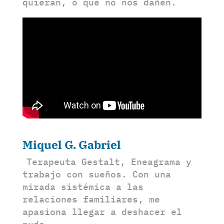
quieran, o que no nos dañen.
Miquel G. Gabriel
Terapeuta Gestalt, Eneagrama y
trabajo con sueños. Con una
mirada sistémica a las
relaciones familiares, me
apasiona llegar a deshacer el