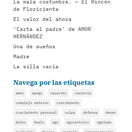
La mala costumbre. — El Rincón
de Floricienta
El valor del ahora
‘Carta al padre’ de AMOR
HERNÁNDEZ
Una de sueños
Madre
La silla vacía
Navega por las etiquetas
amor
apego
caracter
carencia
complejo materno
crecimiento
crecimiento personal
culpa
defensa
deseo
dolor
duelo
ego
egocentrico
egoismo
evolución
frases
gestalt
interpretación