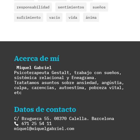
responsabilidad
sentimientos
sueños
sufrimiento
vacio
vida
ánima
Acerca de mí
Miquel Gabriel
Psicoterapeuta Gestalt, trabajo con sueños,
sistémica relacional y Eneagrama.
Tratatamos asuntos sobre ansiedad, angústia,
culpa, carencias, autoestima, pobreza vital,
etc
Datos de contacto
C/ Bruguera 55. 08370 Calella. Barcelona
671 25 54 11
miquel@miquelgabriel.com