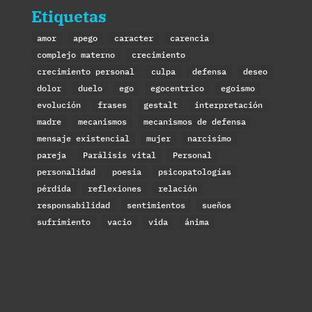
Etiquetas
amor
apego
caracter
carencia
complejo materno
crecimiento
crecimiento personal
culpa
defensa
deseo
dolor
duelo
ego
egocentrico
egoismo
evolución
frases
gestalt
interpretación
madre
mecanismos
mecanismos de defensa
mensaje existencial
mujer
narcisimo
pareja
Parálisis vital
Personal
personalidad
poesia
psicopatologías
pérdida
reflexiones
relación
responsabilidad
sentimientos
sueños
sufrimiento
vacio
vida
ánima